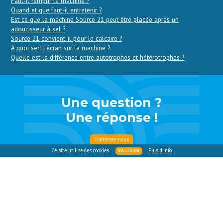
Faut-il remplir la machine ?
Quand et que faut-il entretenir ?
Est ce que la machine Source 21 peut être placée après un
adoucisseur à sel ?
Source 21 convient-il pour le calcaire ?
A quoi sert l’écran sur la machine ?
Quelle est la différence entre autotrophes et hétérotrophes ?
Une question ?
Une réponse !
Contactez-nous
Ce site utilise des cookies.
Plus d'info
VALIDER
ACCUEIL
NOS SOLUTIONS
DYNA21
PRINCIPE & FONCTIONNEMENT
QU’EN DISENT NOS CLIENTS
FAQ
MÉDIAS