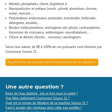
Nitrates, phosphates, chlore, bisphénol A
Nanoparticules et métaux lourds : plomb, aluminium, chrome,
nickel, mercure,…
Perturbateurs endocriniens, pesticides, insecticides, herbicides,
détergents, amiante,…
Résidus médicamenteux, œstrogènes des pilules contraceptives,
hormones de croissance, antibiotiques, vasodilatateurs,…
Chlore et dérivés chlorés… reconnus cancérigènes.
Selon leur nature, de 88 à 100% de ces polluants sont éliminés par
l’osmoseur Source 21.
Plus d’info sur les principes et fonctionnements de nos machines.
Une autre question ?
Boire de l’eau distillée : est-ce bon pour la santé ?
Que filtre réellement l’osmoseur Source 21 ?
Quel est le niveau de filtration de la machine Source 21 ?
Faut-il ajouter des minéraux dans cette eau purifiée ?